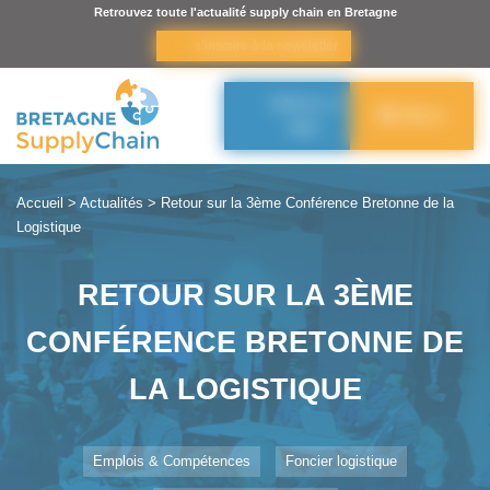
Panneau de gestion des cookies
Retrouvez toute l'actualité supply chain en Bretagne
s’inscrire à la newsletter
Adhérer à
Menu
BSC
Accueil
>
Actualités
>
Retour sur la 3ème Conférence Bretonne de la
Logistique
RETOUR SUR LA 3ÈME
CONFÉRENCE BRETONNE DE
LA LOGISTIQUE
Emplois & Compétences
Foncier logistique