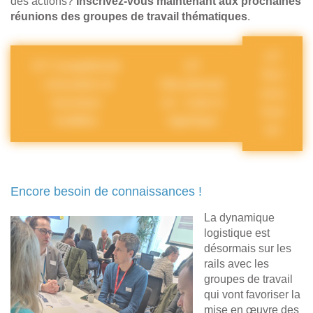
des actions?
Inscrivez-vous maintenant aux prochaines
réunions des groupes de travail thématiques
.
GT
GT Compétitivité
GT
Terri
: innovation et
Décarbonati
toria
nouveaux
on : route &
lisat
modèles
logistique
ion
Encore besoin de connaissances !
La dynamique
logistique est
désormais sur les
rails avec les
groupes de travail
qui vont favoriser la
mise en œuvre des