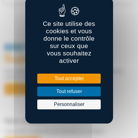
Ce site utilise des
cookies et vous
donne le contrôle
sur ceux que
vous souhaitez
activer
Notre ambition : Fédérer les énergies pour façonner la supply chain de
demain en Bretagne
Tout accepter
En savoir plus
Tout refuser
Personnaliser
Nous contacter
L’équipe BSC est disponible pour répondre à vos questions.