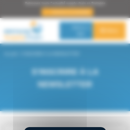
Panneau de gestion des cookies
Retrouvez toute l'actualité supply chain en Bretagne
s’inscrire à la newsletter
Adhérer à
Menu
BSC
Accueil
>
S’INSCRIRE À LA NEWSLETTER
S’INSCRIRE À LA
NEWSLETTER