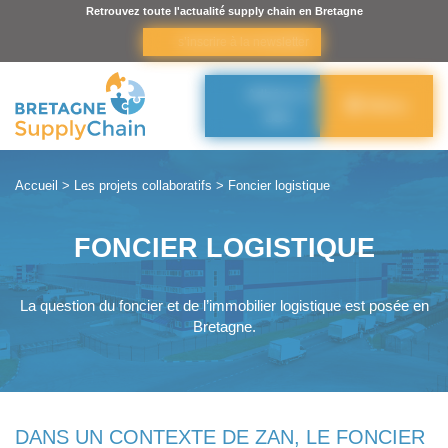
Panneau de gestion des cookies
Retrouvez toute l'actualité supply chain en Bretagne
s’inscrire à la newsletter
Adhérer à
Menu
BSC
Accueil
>
Les projets collaboratifs
>
Foncier logistique
FONCIER LOGISTIQUE
La question du foncier et de l’immobilier logistique est posée en
Bretagne.
DANS UN CONTEXTE DE ZAN, LE FONCIER