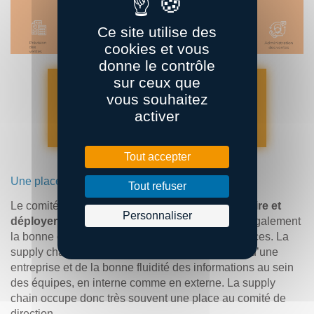
Ce site utilise des
cookies et vous
donne le contrôle
sur ceux que
Découvrir l’étude complète
vous souhaitez
réalisée sur la fonction supply
activer
chain en Bretagne
Tout accepter
Une place au comité de direction
Tout refuser
Le comité de direction a pour mission de
construire et
Personnaliser
déployer la stratégie de l’entreprise
. Il permet également
la bonne communication entre les différents services. La
supply chain fait partie intégrante de la stratégie d’une
entreprise et de la bonne fluidité des informations au sein
des équipes, en interne comme en externe. La supply
chain occupe donc très souvent une place au comité de
direction.