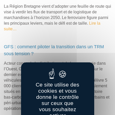
La Région Bretagne vient d’adopter une feuille de route qui
vise à verdir les flux de transport et de logistique de
marchandises à l’horizon 2050. Le ferroviaire figure parmi
les principaux leviers, mais le défi est de taille.
Lire la
suite…
GFS : comment piloter la transition dans un TRM
sous tension ?
Acteur connu de la distribution et de la messagerie dans
l’Ouest, GFS a réalisé 70 M€ de chiffre d’affaires sur le
dernier exercice clos, l’entité exploite près de 250
véhicules moteurs (environ 400 cartes grises) et délivre 5
Ce site utilise des
000 clients par jour depuis plusieurs sites principalement
cookies et vous
situés en Bretagne. L’entreprise accélère sa trajectoire
donne le contrôle
bas-carbone sur les usages courts et en milieux urbains et
sur ceux que
péri-urbains, où l’électrique apporte des gains
vous souhaitez
opérationnels concrets.
Lire la suite…