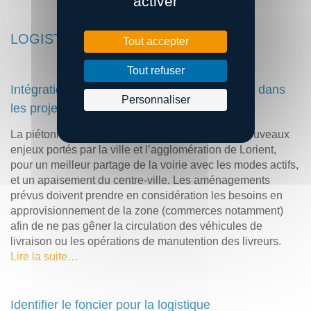
activer
LOGISTIQUE URBAINE DURABLE
Tout accepter
Tout refuser
Intégration des problématiques de livraisons dans
Personnaliser
les projets de piétonisation de Lorient
La piétonisation de certaines rues répond à de nouveaux
enjeux portés par la ville et l’agglomération de Lorient,
pour un meilleur partage de la voirie avec les modes actifs,
et un apaisement du centre-ville. Les aménagements
prévus doivent prendre en considération les besoins en
approvisionnement de la zone (commerces notamment)
afin de ne pas gêner la circulation des véhicules de
livraison ou les opérations de manutention des livreurs.
Lire la suite…
Identifier le foncier pour la logistique