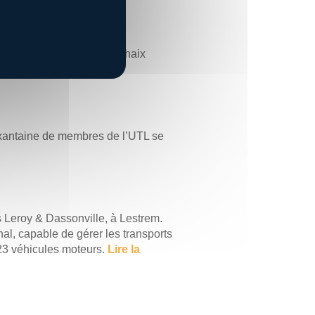
ort et la livraison, à Carhaix
ixantaine de membres de l’UTL se
s Leroy & Dassonville, à Lestrem.
nal, capable de gérer les transports
 23 véhicules moteurs.
Lire la