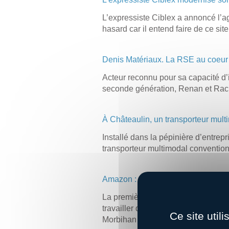
L’expressiste Ciblex a annoncé l’ag
hasard car il entend faire de ce sit
Denis Matériaux. La RSE au coeur d
Acteur reconnu pour sa capacité d’i
seconde génération, Renan et Rache
À Châteaulin, un transporteur multi
Installé dans la pépinière d’entre
transporteur multimodal convention
Amazon : dans les coulisses de son
La première plateforme logistique 
travailler des agents de quai, des l
Ce site util
Morbihan et les Côtes-d’Armor.
Lir