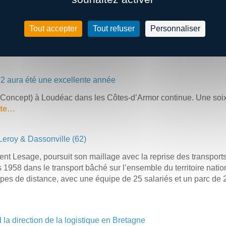
ur entreprise de transport à Carhaix
Tout accepter
Tout refuser
Personnaliser
ux amis, viennent de lancer chacun leur entreprise dans le transp
nts, ils se la jouent solidaires au quotidien.
Lire la suite ….
22 aura été une excellente année
l Concept) à Loudéac dans les Côtes-d’Armor continue. Une so
uite…
 Leroy & Dassonville (62)
ent Lesage, poursuit son maillage avec la reprise des transport
s 1958 dans le transport bâché sur l’ensemble du territoire natio
types de distance, avec une équipe de 25 salariés et un parc de
a direction de la logistique en Bretagne