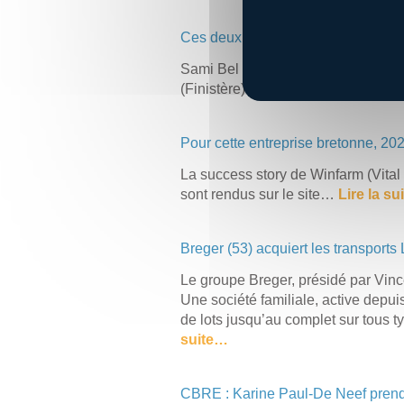
Ces deux amis viennent de créer le
Sami Bel Hadj et Cyril Azeroual, de
(Finistère). Même s’ils sont concurre
Pour cette entreprise bretonne, 20
La success story de Winfarm (Vita
sont rendus sur le site…
Lire la s
Breger (53) acquiert les transports
Le groupe Breger, présidé par Vinc
Une société familiale, active depui
de lots jusqu’au complet sur tous 
suite…
CBRE : Karine Paul-De Neef prend l