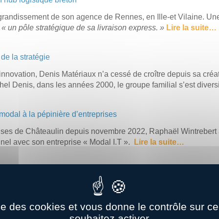
randissement de son agence de Rennes, en Ille-et Vilaine. Une i
e
« un pôle stratégique de sa livraison express. »
Lire la suite…
e la stratégie
nnovation, Denis Matériaux n’a cessé de croître depuis sa créat
l Denis, dans les années 2000, le groupe familial s’est divers
modal à la pépinière d’entreprises
prises de Châteaulin depuis novembre 2022, Raphaël Wintrebert 
nel avec son entreprise « Modal I.T ».
Lire la suite…
 premier site logistique en Bretagne, près de Quimper
Amazon en Bretagne a ouvert fin octobre 2022, à Briec près de Q
ivreurs… pour acheminer plusieurs milliers de colis, chaque jour
ise des cookies et vous donne le contrôle sur 
e la suite…
souhaitez activer