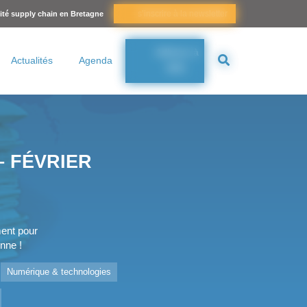
s’inscrire à la newsletter
lité supply chain en Bretagne
Adhérer à
Actualités
Agenda
BSC
– FÉVRIER
ment pour
nne !
Numérique & technologies