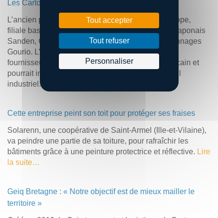
Les Cartonnages Gourio changent de mains
L’ancien président de Sanden Manufacturing Europe,
Tout accepter
filiale basée en Ille-et-Vilaine de l’équipementier japonais
Tout refuser
Sanden, Olivier Campy vient d’acquérir les Cartonnages
Gourio. L’entrepreneur veut élargir la clientèle du
Personnaliser
fournisseur de solutions de packaging costarmoricain et
pourrait investir dans la réorganisation de son outil
industriel.
Lire la suite…
Cette entreprise peint son toit pour protéger ses fraises
Solarenn, une coopérative de Saint-Armel (Ille-et-Vilaine),
va peindre une partie de sa toiture, pour rafraîchir les
bâtiments grâce à une peinture protectrice et réflective.
Lire
la suite…
Geiq Bretagne : « Notre objectif est de mieux mailler le
territoire »