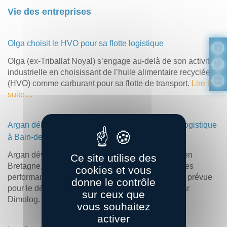
Vie des entreprises
Olga choisit le HVO pour sa flotte logistique
Olga (ex-Triballat Noyal) s’engage au-delà de son activité
industrielle en choisissant de l’huile alimentaire recyclée
(HVO) comme carburant pour sa flotte de transport.
Lire la
suite…
Argan débute le chantier d’un nouveau bâtiment logistique
à Bain-de-Bretagne
Argan développe un site logistique de 20 000 m² en
Ce site utilise des
Bretagne, au sud de Rennes. Présentant de bonnes
cookies et vous
performances environnementales, sa livraison est prévue
donne le contrôle
pour le début de l’année 2025 et il sera occupé par
sur ceux que
Dimolog.
Lire la suite…
vous souhaitez
activer