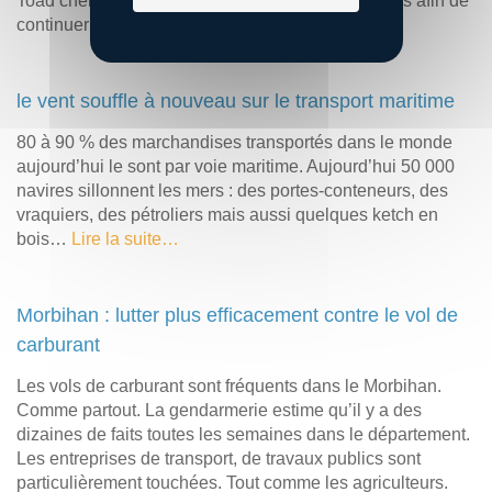
Toad cherche désormais à lever 1,2 million d’euros afin de
continuer à monter en puissance.
Lire la suite…
le vent souffle à nouveau sur le transport maritime
80 à 90 % des marchandises transportés dans le monde
aujourd’hui le sont par voie maritime. Aujourd’hui 50 000
navires sillonnent les mers : des portes-conteneurs, des
vraquiers, des pétroliers mais aussi quelques ketch en
bois…
Lire la suite…
Morbihan : lutter plus efficacement contre le vol de
carburant
Les vols de carburant sont fréquents dans le Morbihan.
Comme partout. La gendarmerie estime qu’il y a des
dizaines de faits toutes les semaines dans le département.
Les entreprises de transport, de travaux publics sont
particulièrement touchées. Tout comme les agriculteurs.