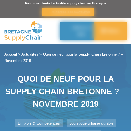
Panneau de gestion des cookies
Retrouvez toute l'actualité supply chain en Bretagne
s’inscrire à la newsletter
Adhérer à
Menu
BSC
Accueil
>
Actualités
>
Quoi de neuf pour la Supply Chain bretonne ? –
Novembre 2019
QUOI DE NEUF POUR LA
SUPPLY CHAIN BRETONNE ? –
NOVEMBRE 2019
Emplois & Compétences
Logistique urbaine durable