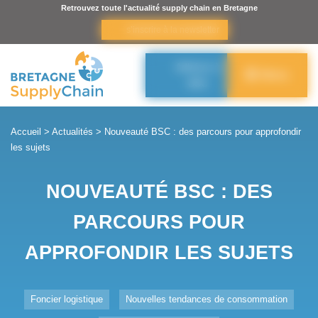
Panneau de gestion des cookies
Retrouvez toute l'actualité supply chain en Bretagne
s’inscrire à la newsletter
Adhérer à
Menu
BSC
Accueil
>
Actualités
>
Nouveauté BSC : des parcours pour approfondir
les sujets
NOUVEAUTÉ BSC : DES
PARCOURS POUR
APPROFONDIR LES SUJETS
Foncier logistique
Nouvelles tendances de consommation