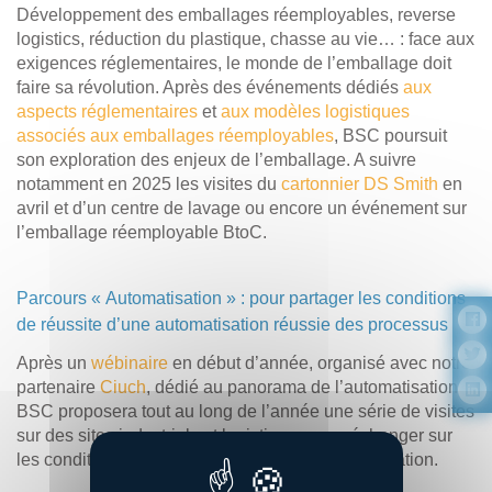
Développement des emballages réemployables, reverse
logistics, réduction du plastique, chasse au vie… : face aux
exigences réglementaires, le monde de l’emballage doit
faire sa révolution. Après des événements dédiés
aux
aspects réglementaires
et
aux modèles logistiques
associés aux emballages réemployables
, BSC poursuit
son exploration des enjeux de l’emballage. A suivre
notamment en 2025 les visites du
cartonnier DS Smith
en
avril et d’un centre de lavage ou encore un événement sur
l’emballage réemployable BtoC.
Parcours « Automatisation » : pour partager les conditions
de réussite d’une automatisation réussie des processus
Après un
wébinaire
en début d’année, organisé avec notre
partenaire
Ciuch
, dédié au panorama de l’automatisation,
BSC proposera tout au long de l’année une série de visites
sur des sites industriels et logistiques pour échanger sur
les conditions de réussite d’un projet d’automatisation.