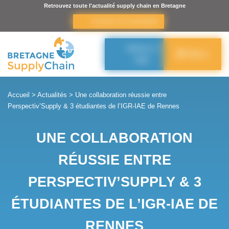
Panneau de gestion des cookies
Retrouvez toute l'actualité supply chain en Bretagne
s’inscrire à la newsletter
Adhérer à
Menu
BSC
Accueil
>
Actualités
>
Une collaboration réussie entre
Perspectiv’Supply & 3 étudiantes de l’IGR-IAE de Rennes
UNE COLLABORATION
RÉUSSIE ENTRE
PERSPECTIV’SUPPLY & 3
ÉTUDIANTES DE L’IGR-IAE DE
RENNES