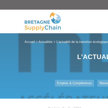
Panneau de gestion des cookies
Accueil
>
Actualités
>
L’actualité de la transition écologiqu
L’ACTUA
Emplois & Compétences
Nouve