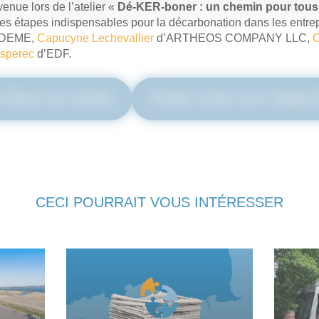
venue lors de l’atelier «
Dé-KER-boner : un chemin pour tous
res étapes indispensables pour la décarbonation dans les entrep
ADEME,
Capucyne Lechevallier
d’ARTHEOS COMPANY LLC,
C
osperec
d’EDF.
e Mixenn sur Linkedin
Prendre contact avec l’équipe 
CECI POURRAIT VOUS INTÉRESSER