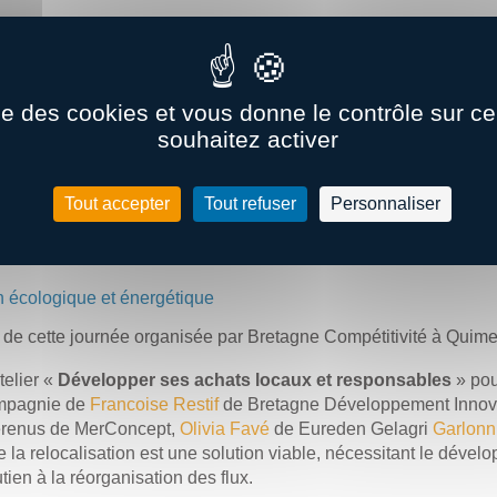
e : comment faciliter la transition d’une flotte de VUL et PL ver
ise des cookies et vous donne le contrôle sur 
té l’occasion de faire le point sur l’électrification des véhicule
souhaitez activer
r son parc.
Tout accepter
Tout refuser
Personnaliser
on écologique et énergétique
s de cette journée organisée par Bretagne Compétitivité à Quime
telier «
Développer ses achats locaux et responsables
» pou
ompagnie de
Francoise Restif
de Bretagne Développement Innov
erenus de MerConcept,
Olivia Favé
de Eureden Gelagri
Garlonn
 la relocalisation est une solution viable, nécessitant le déve
tien à la réorganisation des flux.