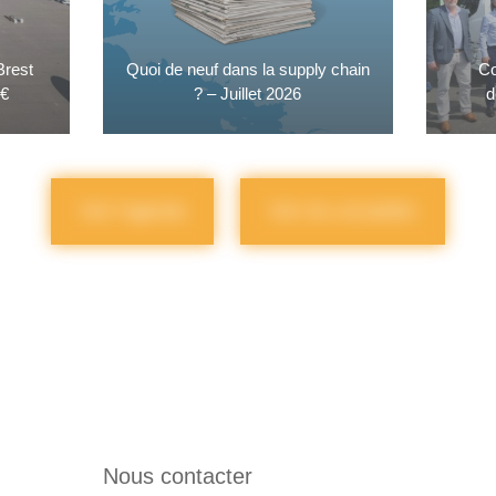
 Brest
Quoi de neuf dans la supply chain
Co
M€
? – Juillet 2026
d
Voir l'agenda
Voir les actualités
Nous contacter