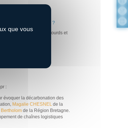
s des solutions électriques ?
ceux que vous
s utilitaires et des poids lourds et
pr :
r évoquer la décarbonation des
ation,
Magalie CHESNEL
de la
 Bertholom
de la Région Bretagne.
loppement de chaînes logistiques