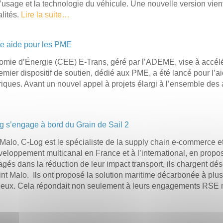
usage et la technologie du véhicule. Une nouvelle version vient 
lités.
Lire la suite…
le aide pour les PME
omie d’Énergie (CEE) E-Trans, géré par l’ADEME, vise à accél
mier dispositif de soutien, dédié aux PME, a été lancé pour l’aid
iques. Avant un nouvel appel à projets élargi à l’ensemble des a
og s’engage à bord du Grain de Sail 2
Malo, C-Log est le spécialiste de la supply chain e-commerce et
loppement multicanal en France et à l’international, en proposa
gés dans la réduction de leur impact transport, ils chargent dé
int Malo. Ils ont proposé la solution maritime décarbonée à plusi
 d’eux. Cela répondait non seulement à leurs engagements RSE m