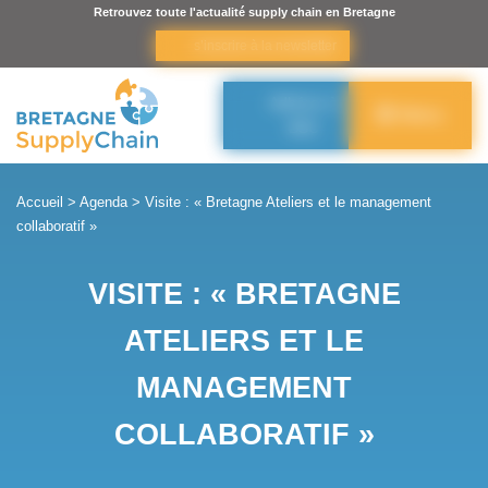
Panneau de gestion des cookies
Retrouvez toute l'actualité supply chain en Bretagne
s’inscrire à la newsletter
Adhérer à
Menu
BSC
Accueil
>
Agenda
>
Visite : « Bretagne Ateliers et le management
collaboratif »
VISITE : « BRETAGNE
ATELIERS ET LE
MANAGEMENT
COLLABORATIF »