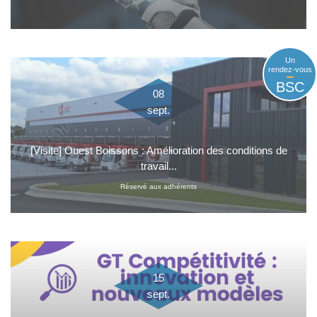
Un
rendez-vous
BSC
08
sept.
[Visite] Ouest Boissons : Amélioration des conditions de
travail...
Réservé aux adhérents
15
sept.