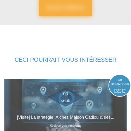
Devenir adhérent
CECI POURRAIT VOUS INTÉRESSER
Un
rendez-vous
BSC
03
sept.
[Visite] La stratégie IA chez Maison Cadiou & ses...
Réservé aux adhérents