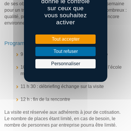
donne le contrôle
de ses objectifs. Enfin le village se réunit chaque semaine
sur ceux que
pour un travail collectif. Les sujets abordés sont nombreux :
vous souhaitez
qualité, productivité, ergonomie, sécurité, 5 S ou encore
activer
environnement.
Tout accepter
Programme :
Tout refuser
9 h : accueil et présentation de l’entreprise
Personnaliser
10 h : visite du site de la Touche Tizon, de l’école
métiers et découverte d’un village Cristal
11 h 30 : débriefing échange sur la visite
12 h : fin de la rencontre
La visite est réservée aux adhérents à jour de cotisation.
Le nombre de places étant limité, en cas de besoin, le
nombre de personnes par entreprise pourra être limité.