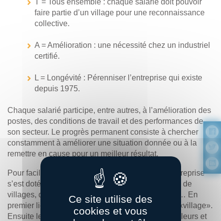
T = Tous ensemble : chaque salarié doit pouvoir
faire partie d’un village pour une reconnaissance
collective.
A = Amélioration : une nécessité chez un industriel
certifié.
L = Longévité : Pérenniser l’entreprise qui existe
depuis 1975.
Chaque salarié participe, entre autres, à l’amélioration des
postes, des conditions de travail et des performances de
son secteur. Le progrès permanent consiste à chercher
constamment à améliorer une situation donnée ou à la
remettre en cause pour un meilleur résultat.
Pour faciliter le fonctionnement de CRISTAL, l’entreprise
s’est dotée de termes simples et imagés. On parle de
villages, de place du village, de parrain, de pilote… En
Ce site utilise des
premier lieu, chaque secteur ou service créé son «village».
cookies et vous
Ensuite le village décide de sa mission, de ses valeurs et