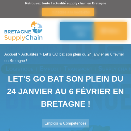
Panneau de gestion des cookies
Retrouvez toute l'actualité supply chain en Bretagne
s’inscrire à la newsletter
Adhérer à
Menu
BSC
Accueil
>
Actualités
>
Let’s GO bat son plein du 24 janvier au 6 février
en Bretagne !
LET’S GO BAT SON PLEIN DU
24 JANVIER AU 6 FÉVRIER EN
BRETAGNE !
Emplois & Compétences