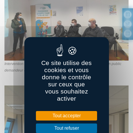
Ce site utilise des
Intervention de l’AFT au Pôle emploi de Lanester (56) auprès d’un public
cookies et vous
demandeur d’emploi. Photo l Sylvie Pelé, AFT
donne le contrôle
sur ceux que
vous souhaitez
activer
Tout accepter
Tout refuser