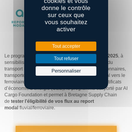
cookies et vous
donne le contrôle
sur ceux que
vous souhaitez
activer
Tout accepter
Le programme national Appel d’aiR vise,
d’ici fin 2025
, à
Tout refuser
sensibiliser, accompagner et engager les acteurs du
transport et de la logistique (chargeurs, commissionnaires,
Personnaliser
transporteurs…) dans leurs projets de report modal vers le
ferroviaire ou le fluvial. Financé au travers des certificats
d’économie d’énergie (CEE), le programme est porté par AI
Cargo Foundation et permet à Bretagne Supply Chain
de
tester l’éligibilité de vos flux au report
modal
fluvial/ferroviaire.