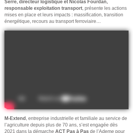
Serre, directeur logistique et Nicolas Fourdan,
responsable exploitation transport
, présente les actions
mises en place et leurs impacts : massification, transition
énergétique, recours au transport ferroviaire…
M-Extend
, entreprise industrielle et familiale au service de
l’agriculture depuis plus de 70 ans, s’est engagée dès
2021 dans la démarche
ACT Pas à Pas
de l’Ademe pour