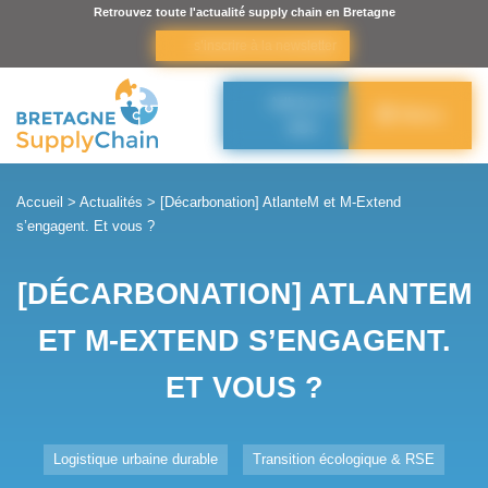
Panneau de gestion des cookies
Retrouvez toute l'actualité supply chain en Bretagne
s’inscrire à la newsletter
Adhérer à
Menu
BSC
Accueil
>
Actualités
>
[Décarbonation] AtlanteM et M-Extend
s’engagent. Et vous ?
[DÉCARBONATION] ATLANTEM
ET M-EXTEND S’ENGAGENT.
ET VOUS ?
Logistique urbaine durable
Transition écologique & RSE