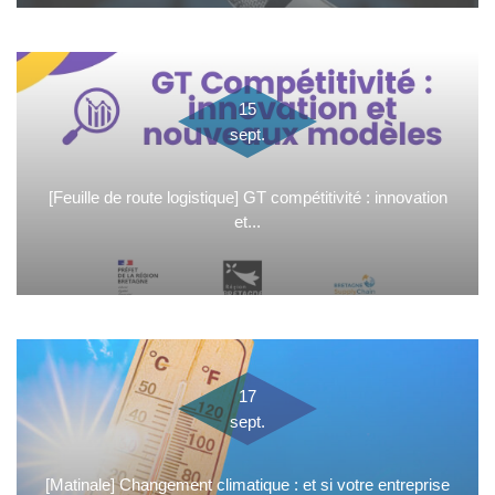
15
sept.
[Feuille de route logistique] GT compétitivité : innovation
et...
17
sept.
[Matinale] Changement climatique : et si votre entreprise