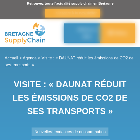
Panneau de gestion des cookies
Retrouvez toute l'actualité supply chain en Bretagne
s’inscrire à la newsletter
Adhérer à
Menu
BSC
Accueil
>
Agenda
>
Visite : « DAUNAT réduit les émissions de CO2 de
ses transports »
VISITE : « DAUNAT RÉDUIT
LES ÉMISSIONS DE CO2 DE
SES TRANSPORTS »
Nouvelles tendances de consommation