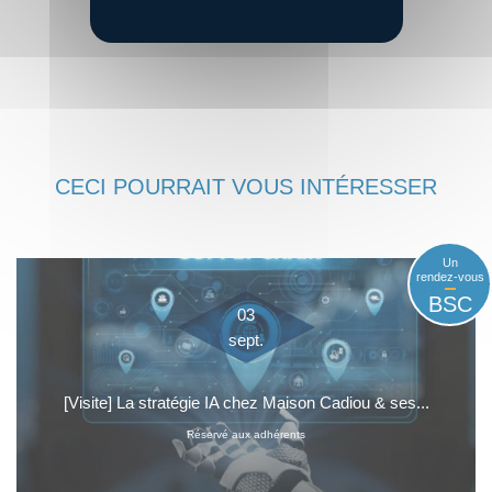
CECI POURRAIT VOUS INTÉRESSER
Un
rendez-vous
BSC
03
sept.
[Visite] La stratégie IA chez Maison Cadiou & ses...
Réservé aux adhérents