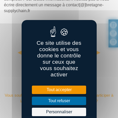
écrire directement un message à contact[@]bretagne-
supplychain.fr
Ce site utilise des
cookies et vous
donne le contrôle
sur ceux que
vous souhaitez
activer
DEVENIR ADHÉRENT ?
Tout accepter
Vous souhaitez adhérer à Bretagne Supply Chain et participer à
Tout refuser
la performance de la supply chain régionale ?
Personnaliser
Devenir adhérent