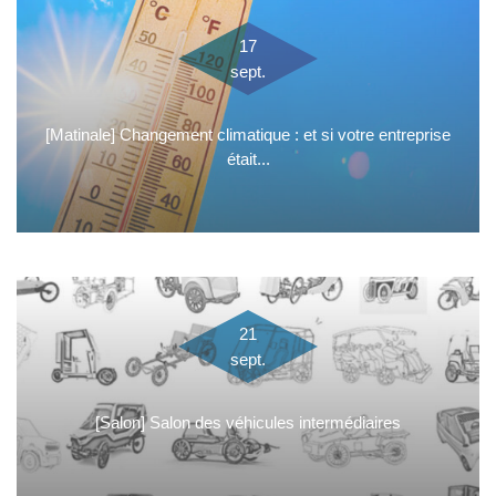
17
sept.
[Matinale] Changement climatique : et si votre entreprise
était...
21
sept.
[Salon] Salon des véhicules intermédiaires