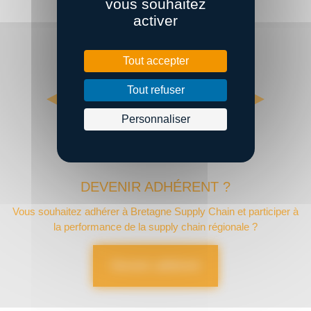
vous souhaitez
activer
Tout accepter
Tout refuser
Personnaliser
DEVENIR ADHÉRENT ?
Vous souhaitez adhérer à Bretagne Supply Chain et participer à
la performance de la supply chain régionale ?
Devenir adhérent