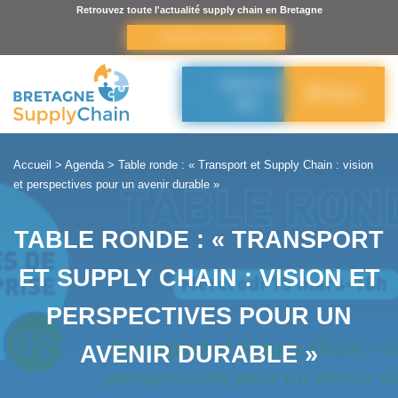
Panneau de gestion des cookies
Retrouvez toute l'actualité supply chain en Bretagne
s’inscrire à la newsletter
Adhérer à
Menu
BSC
Accueil
>
Agenda
>
Table ronde : « Transport et Supply Chain : vision
et perspectives pour un avenir durable »
TABLE RONDE : « TRANSPORT
ET SUPPLY CHAIN : VISION ET
PERSPECTIVES POUR UN
AVENIR DURABLE »