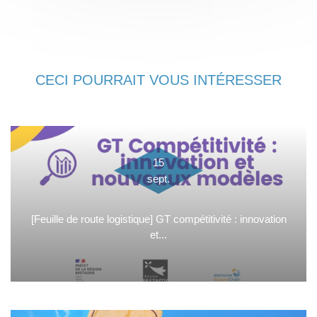
CECI POURRAIT VOUS INTÉRESSER
15
sept.
[Feuille de route logistique] GT compétitivité : innovation
et...