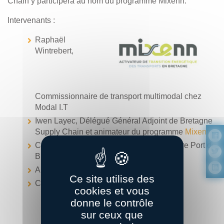
Chain y participera au nom du programme Mixenn.
I ntervenants :
Raphaël
Wintrebert,
Commissionnaire de transport multimodal chez
Modal I.T
Iwen Layec, Délégué Général Adjoint de Bretagne
Supply Chain et animateur du programme
Mixenn
Christophe Chabert, Président du directoire Port de
Brest
Arthur Landormy de la société Windcoop
Ce site utilise des
Cécile Ronarch de Blue road
cookies et vous
donne le contrôle
sur ceux que
Informations et inscriptions