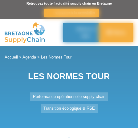
Panneau de gestion des cookies
Retrouvez toute l'actualité supply chain en Bretagne
s’inscrire à la newsletter
Adhérer à
Menu
BSC
Accueil
>
Agenda
>
Les Normes Tour
LES NORMES TOUR
Performance opérationnelle supply chain
Transition écologique & RSE