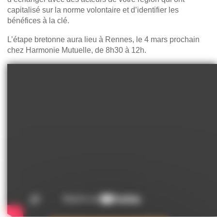
capitalisé sur la norme volontaire et d’identifier les
bénéfices à la clé.
L’étape bretonne aura lieu à Rennes, le 4 mars prochain
chez Harmonie Mutuelle, de 8h30 à 12h.