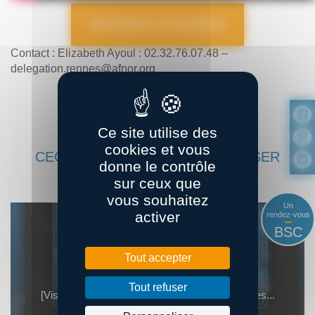
Informations et inscription
Contact : Elizabeth Ayoul : 02.32.76.07.48 –
delegation.rennes@afnor.org
Ce site utilise des
cookies et vous
CECI POURRAIT VOUS INTÉRESSER
donne le contrôle
sur ceux que
vous souhaitez
Un
activer
rendez-vous
BSC
03
sept.
Tout accepter
Tout refuser
[Visite] La stratégie IA chez Maison Cadiou & ses...