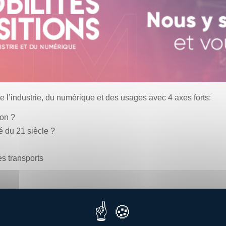
e l’industrie, du numérique et des usages avec 4 axes forts:
ion ?
té du 21 siècle ?
s transports
bilités Transitions ?
re avec plus de 50 intervenants -experts.