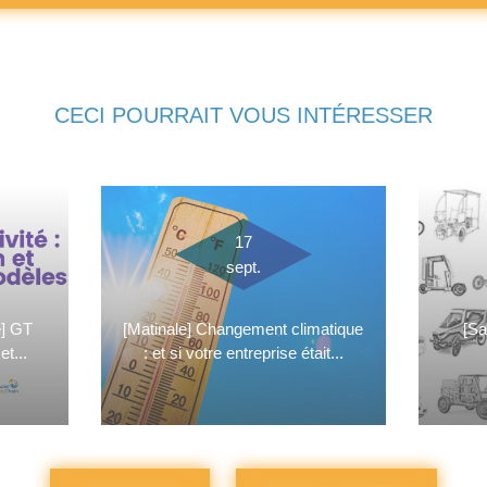
CECI POURRAIT VOUS INTÉRESSER
17
sept.
e] GT
[Matinale] Changement climatique
[Sa
et...
: et si votre entreprise était...