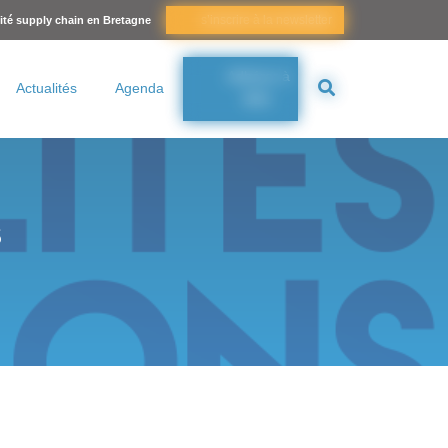
s’inscrire à la newsletter
lité supply chain en Bretagne
Adhérer à
Actualités
Agenda
BSC
S