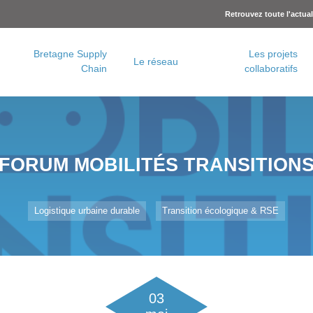
Retrouvez toute l'actua
Bretagne Supply
Les projets
Le réseau
Chain
collaboratifs
Charte logistique urbaine – Rennes Métropole
Concertation logistique urbaine – Brest Métropole
FORUM MOBILITÉS TRANSITION
Logistique urbaine durable
Transition écologique & RSE
03