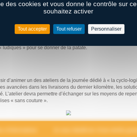
ise des cookies et vous donne le contrôle sur 
 hasard plus de 500 décideurs, influenceurs ou les faiseurs de l’
souhaitez activer
râce à notre plateforme digitale.
l’innovation » pour découvrir les talents et compétences avec 7
Tout accepter
Tout refuser
Personnaliser
de 4 ateliers avec des étudiants et des chercheurs pour se proje
 ludiques » pour se donner de la patate.
ir d’animer un des ateliers de la journée dédié à « la cyclo-lo
es avancées dans les livraisons du dernier kilomètre, les solut
é. L’atelier devra permettre d’échanger sur les moyens de repen
ises « sans couture ».
us d’informations
Je veux bénéficier d’une entrée gratu