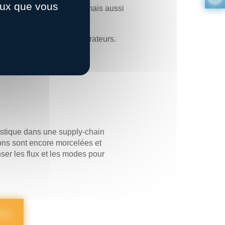
ceux que vous
industrie des mobilités ; mais aussi
0 exposants et 10 démonstrateurs.
ter dans l’action.
gistique dans une supply-chain
ions sont encore morcelées et
ser les flux et les modes pour
ite