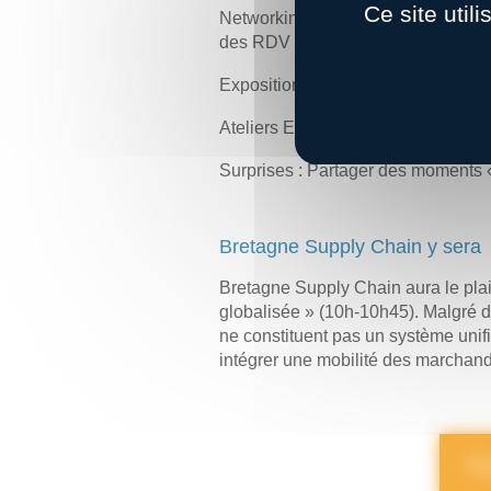
Ce site util
Networking : Rencontrer au fruit du
des RDV B2B de manière proactive g
Exposition : Prendre la « route de 
Ateliers Ecoles : Collaborer autour 
Surprises : Partager des moments «
Bretagne Supply Chain y sera
Bretagne Supply Chain aura le plais
globalisée » (10h-10h45). Malgré d
ne constituent pas un système unifi
intégrer une mobilité des marchand
Pl