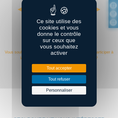
Ce site utilise des
cookies et vous
donne le contrôle
sur ceux que
DEVENIR ADHÉRENT ?
vous souhaitez
activer
Vous souhaitez adhérer à Bretagne Supply Chain et participer à
la performance de la supply chain régionale ?
Tout accepter
Devenir adhérent
Tout refuser
Personnaliser