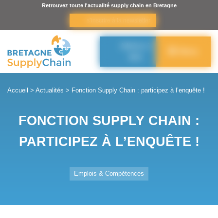
Panneau de gestion des cookies
Retrouvez toute l'actualité supply chain en Bretagne
s’inscrire à la newsletter
Adhérer à
Menu
BSC
Accueil
>
Actualités
>
Fonction Supply Chain : participez à l’enquête !
FONCTION SUPPLY CHAIN :
PARTICIPEZ À L’ENQUÊTE !
Emplois & Compétences