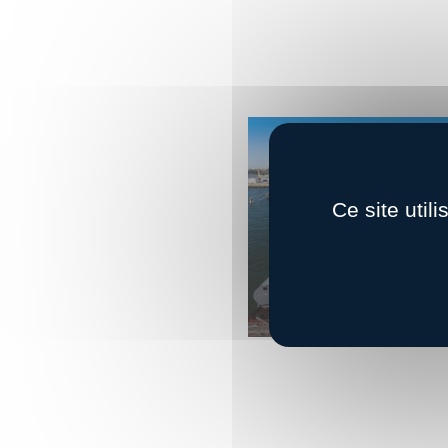
Ce site util
Éolien flottant : le port de
décroche plus de 58