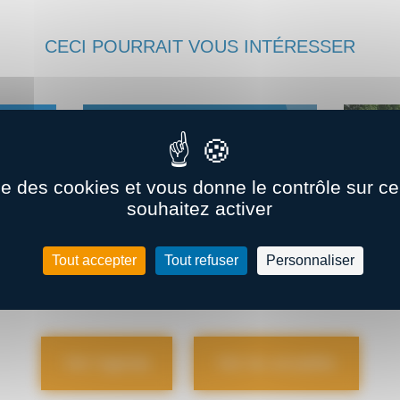
CECI POURRAIT VOUS INTÉRESSER
ise des cookies et vous donne le contrôle sur 
souhaitez activer
 Brest
Quoi de neuf dans la supply chain
Co
Tout accepter
Tout refuser
Personnaliser
M€
? – Juillet 2026
d
Voir l'agenda
Voir les actualités