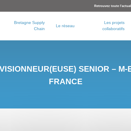
Retrouvez toute l'actua
Bretagne Supply
Les projets
Le réseau
Chain
collaboratifs
Charte logistique urbaine – Rennes Métropole
Concertation logistique urbaine – Brest Métropole
VISIONNEUR(EUSE) SENIOR – M-
FRANCE