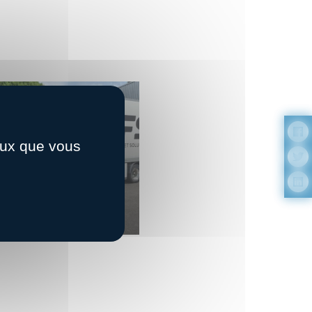
ceux que vous
nférence de presse : la
écarbonation en action