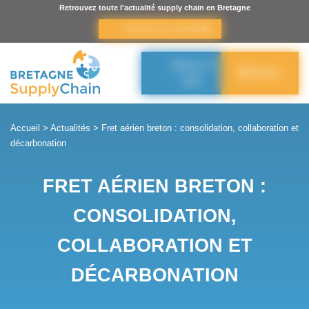
Panneau de gestion des cookies
Retrouvez toute l'actualité supply chain en Bretagne
s’inscrire à la newsletter
Adhérer à
Menu
BSC
Accueil
>
Actualités
>
Fret aérien breton : consolidation, collaboration et
décarbonation
FRET AÉRIEN BRETON :
CONSOLIDATION,
COLLABORATION ET
DÉCARBONATION