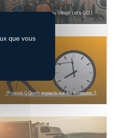
Cet hiver, participez au Village Let’s GO !
ceux que vous
[Ralentir !] Quels impacts sur les livraisons ?