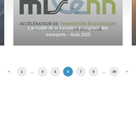
L’actualité de la transition écologique des
transports – Août 2025
…
…
1
4
5
6
7
8
39