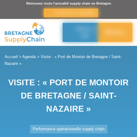
Panneau de gestion des cookies
Retrouvez toute l'actualité supply chain en Bretagne
s’inscrire à la newsletter
Adhérer à
Menu
BSC
Accueil
>
Agenda
>
Visite : « Port de Montoir de Bretagne / Saint-
Nazaire »
VISITE : « PORT DE MONTOIR
DE BRETAGNE / SAINT-
NAZAIRE »
Performance opérationnelle supply chain