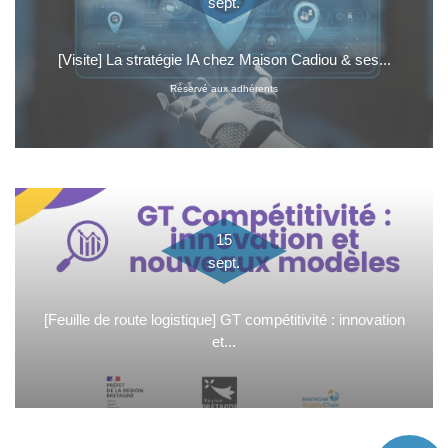
sept.
[Visite] La stratégie IA chez Maison Cadiou & ses...
Réservé aux adhérents
15
sept.
[Feuille de route logistique] GT compétitivité : innovation
et...