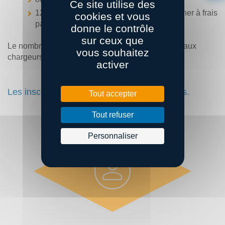
Ce site utilise des
12h00 : retour à Saint-Nazaire pour déjeuner à frais
cookies et vous
partagés pour ceux qui le souhaitent
donne le contrôle
sur ceux que
Le nombre de participants à cette visite, réservée aux
vous souhaitez
chargeurs adhérents de BSC, est limité.
activer
Les inscriptions à cet événement sont closes.
Tout accepter
Tout refuser
Personnaliser