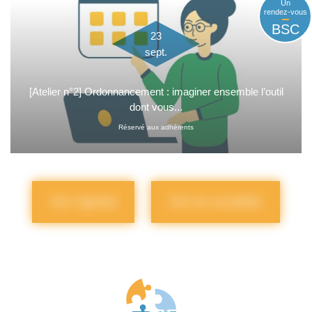
Un
rendez-vous
BSC
23
sept.
[Atelier n°2] Ordonnancement : imaginer ensemble l’outil
dont vous...
Réservé aux adhérents
Voir l'agenda
Voir les actualités