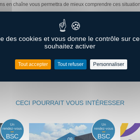
ns en chaîne vous permettra de mieux comprendre ces situations 
ise des cookies et vous donne le contrôle sur 
VA, TEVEA International à Paris
souhaitez activer
Tout accepter
Tout refuser
Personnaliser
CECI POURRAIT VOUS INTÉRESSER
Un
Un
rendez-vous
rendez-vous
BSC
BSC
08