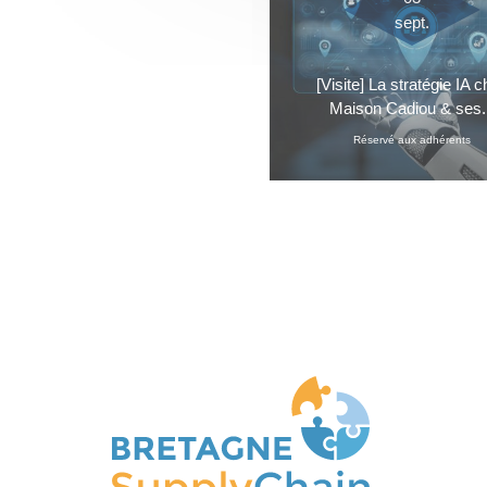
sept.
[Visite] La stratégie IA 
Maison Cadiou & ses.
Réservé aux adhérents