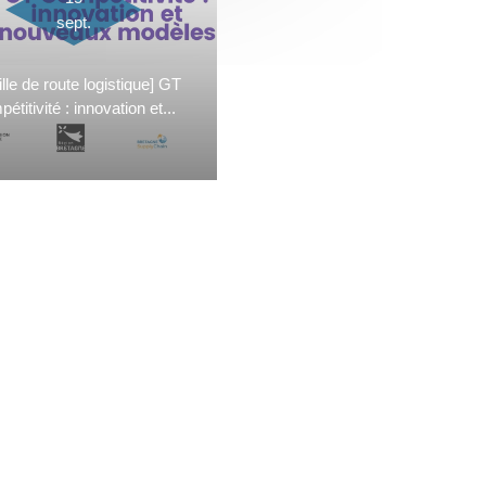
sept.
ille de route logistique] GT
étitivité : innovation et...