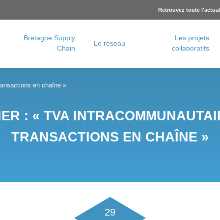
Retrouvez toute l'actua
Bretagne Supply
Les projets
Le réseau
Chain
collaboratifs
Charte logistique urbaine – Rennes Métropole
Concertation logistique urbaine – Brest Métropole
ransactions en chaîne »
IER : « TVA INTRACOMMUNAUTAI
TRANSACTIONS EN CHAÎNE »
29