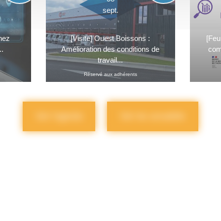
sept.
chez
[Visite] Ouest Boissons :
[Feu
..
Amélioration des conditions de
comp
travail...
Réservé aux adhérents
Voir l'agenda
Voir les actualités