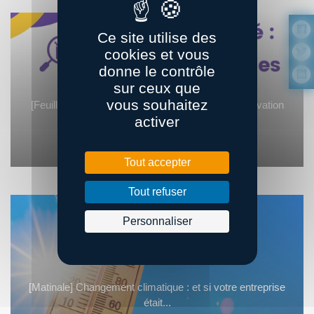
Ce site utilise des
15
cookies et vous
sept.
donne le contrôle
sur ceux que
vous souhaitez
[Feuille de route logistique] GT compétitivité : innovation
activer
et...
Tout accepter
Tout refuser
Personnaliser
17
sept.
[Matinale] Changement climatique : et si votre entreprise
était...