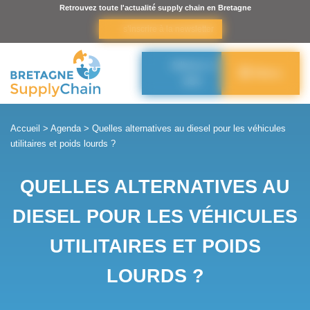
Panneau de gestion des cookies
Retrouvez toute l'actualité supply chain en Bretagne
s’inscrire à la newsletter
Adhérer à
Menu
BSC
Accueil
>
Agenda
>
Quelles alternatives au diesel pour les véhicules
utilitaires et poids lourds ?
QUELLES ALTERNATIVES AU
DIESEL POUR LES VÉHICULES
UTILITAIRES ET POIDS
LOURDS ?