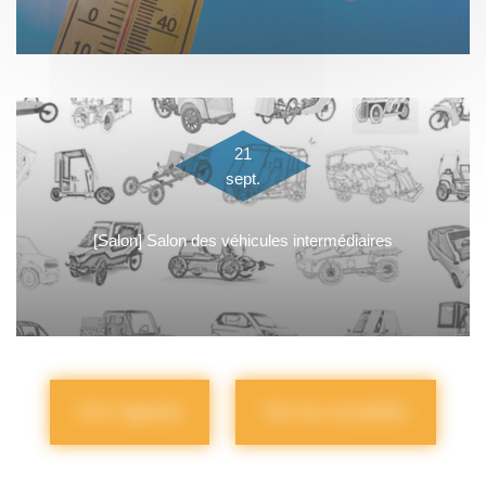
21
sept.
[Salon] Salon des véhicules intermédiaires
Voir l'agenda
Voir les actualités