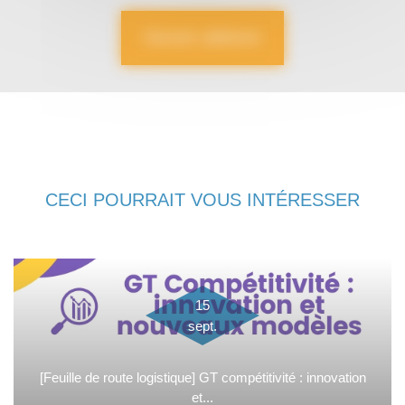
Devenir adhérent
CECI POURRAIT VOUS INTÉRESSER
15
sept.
[Feuille de route logistique] GT compétitivité : innovation
et...