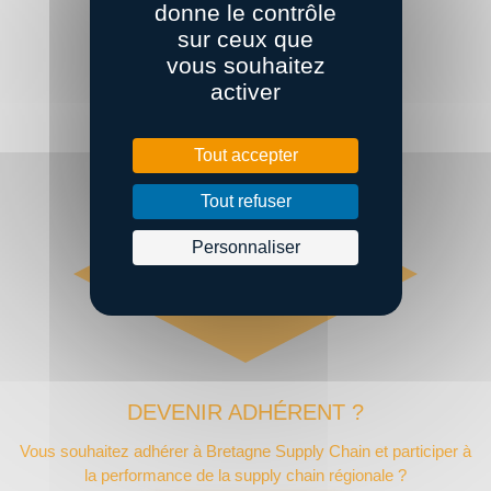
donne le contrôle
sur ceux que
vous souhaitez
Envoyer
activer
Tout accepter
Tout refuser
Personnaliser
DEVENIR ADHÉRENT ?
Vous souhaitez adhérer à Bretagne Supply Chain et participer à
la performance de la supply chain régionale ?