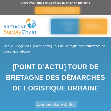
Panneau de gestion des cookies
Retrouvez toute l'actualité supply chain en Bretagne
s’inscrire à la newsletter
Adhérer à
Menu
BSC
Accueil
>
Agenda
>
[Point d’actu] Tour de Bretagne des démarches de
Logistique urbaine
[POINT D’ACTU] TOUR DE
BRETAGNE DES DÉMARCHES
DE LOGISTIQUE URBAINE
Logistique urbaine durable