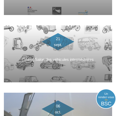
21
sept.
[Salon] Salon des véhicules intermédiaires
Un
rendez-vous
BSC
06
oct.