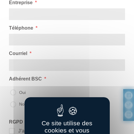
Entreprise
*
Téléphone
*
Courriel
*
Adhérent BSC
*
Oui
Non
RGPD
*
Ce site utilise des
cookies et vous
J’accepte la politique de confidentialité.