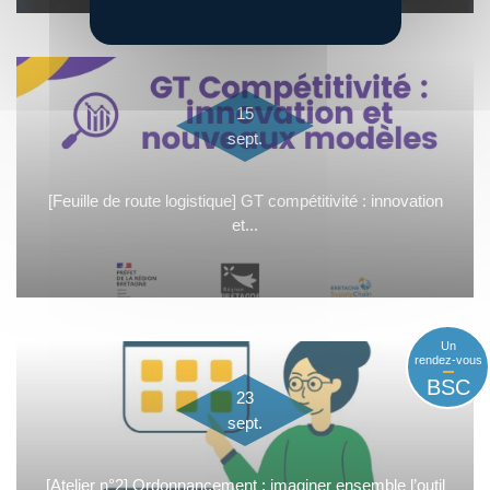
15
sept.
[Feuille de route logistique] GT compétitivité : innovation
et...
Un
rendez-vous
BSC
23
sept.
[Atelier n°2] Ordonnancement : imaginer ensemble l’outil