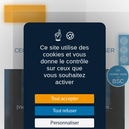
Je m’inscris
Ce site utilise des
CECI POURRAIT VOUS INTÉRESSER
cookies et vous
donne le contrôle
sur ceux que
Un
vous souhaitez
rendez-vous
BSC
activer
03
sept.
Tout accepter
[Visite] La stratégie IA chez Maison Cadiou & ses...
Tout refuser
Réservé aux adhérents
Personnaliser