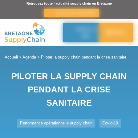
Panneau de gestion des cookies
Retrouvez toute l'actualité supply chain en Bretagne
s’inscrire à la newsletter
Adhérer à
Menu
BSC
Accueil
>
Agenda
>
Piloter la supply chain pendant la crise sanitaire
PILOTER LA SUPPLY CHAIN
PENDANT LA CRISE
SANITAIRE
Performance opérationnelle supply chain
Covid-19