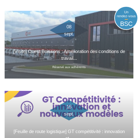
Un
rendez-vous
BSC
08
sept.
[Visite] Ouest Boissons : Amélioration des conditions de
travail...
Réservé aux adhérents
15
sept.
[Feuille de route logistique] GT compétitivité : innovation