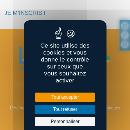
JE M’INSCRIS !
Ce site utilise des
cookies et vous
donne le contrôle
sur ceux que
vous souhaitez
activer
LET’S GO
Tout accepter
L’événement régional de l’emploi et des métiers logistiques
Tout refuser
Personnaliser
Plus d’informations