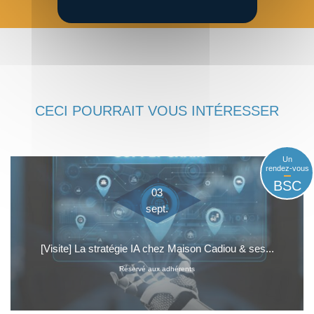
CECI POURRAIT VOUS INTÉRESSER
Un
rendez-vous
BSC
03
sept.
[Visite] La stratégie IA chez Maison Cadiou & ses...
Réservé aux adhérents