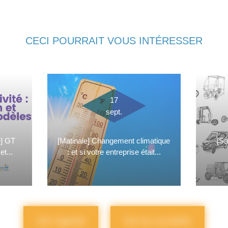
CECI POURRAIT VOUS INTÉRESSER
17
sept.
e] GT
[Matinale] Changement climatique
[Sa
et...
: et si votre entreprise était...
Voir l'agenda
Voir les actualités