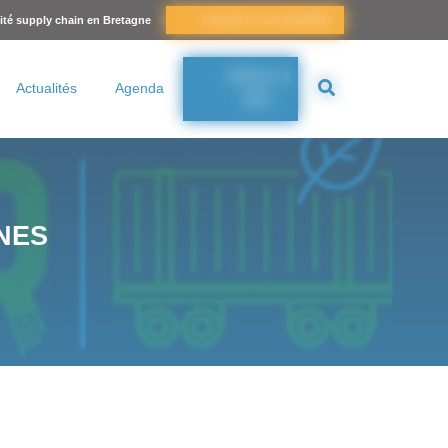
s’inscrire à la newsletter
lité supply chain en Bretagne
Adhérer à
Actualités
Agenda
BSC
NES