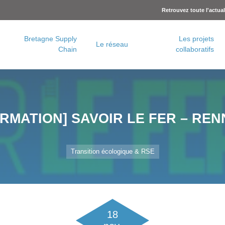
Retrouvez toute l'actua
Bretagne Supply
Les projets
Le réseau
Chain
collaboratifs
Charte logistique urbaine – Rennes Métropole
Concertation logistique urbaine – Brest Métropole
RMATION] SAVOIR LE FER – REN
Transition écologique & RSE
18