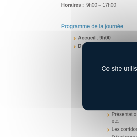
Horaires :
9h00 – 17h00
​​Programme de la journée
Accueil : 9h00
Démarrage de la formatio
Introduction au rep
Définition e
Ce site util
​Réduction 
Importance 
Acteurs et p
Contexte ré
Technologies et in
Présentation
etc.
Les corrido