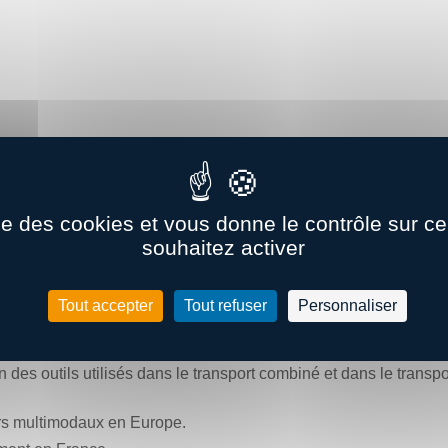
n : 9h30
ort modal et au fret ferroviaire
t enjeux du report modal.
ise des cookies et vous donne le contrôle sur 
de la consommation énergétique du secteur des transports.
souhaitez activer
du fret ferroviaire dans une stratégie de décarbonation.
rescripteurs du secteur ferroviaire.
glementaire et aide des pouvoirs publics à la décarbonation des
Tout accepter
Tout refuser
Personnaliser
frastructures
 des outils utilisés dans le transport combiné et dans le transpo
rs multimodaux en Europe.