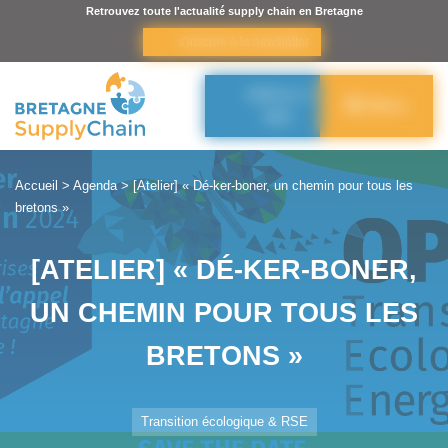
Panneau de gestion des cookies
Retrouvez toute l'actualité supply chain en Bretagne
s’inscrire à la newsletter
Adhérer à
Menu
BSC
Accueil
>
Agenda
>
[Atelier] « Dé-ker-boner, un chemin pour tous les
bretons »
[ATELIER] « DÉ-KER-BONER,
UN CHEMIN POUR TOUS LES
BRETONS »
Transition écologique & RSE