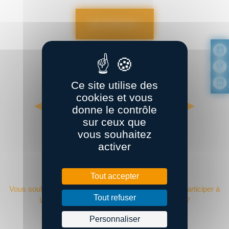
Je m’inscris !
Ce site utilise des
cookies et vous
donne le contrôle
sur ceux que
vous souhaitez
activer
DEVENIR ADHÉRENT ?
Tout accepter
Vous souhaitez adhérer à Bretagne Supply Chain et participer à
Tout refuser
la performance de la supply chain régionale ?
Personnaliser
Devenir adhérent