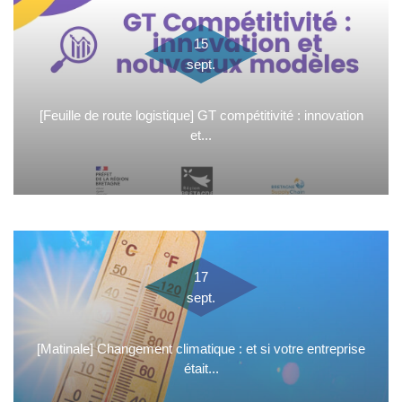
15
sept.
[Feuille de route logistique] GT compétitivité : innovation
et...
17
sept.
[Matinale] Changement climatique : et si votre entreprise
était...