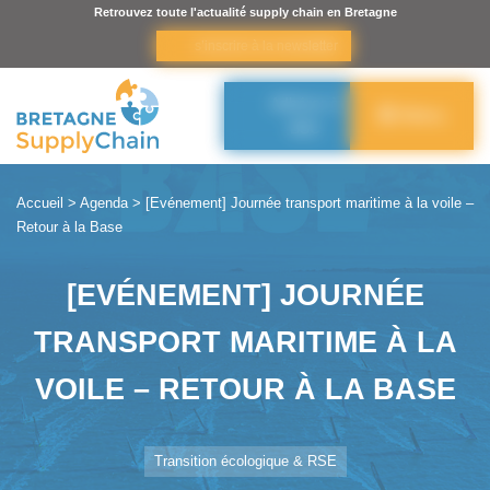
Panneau de gestion des cookies
Retrouvez toute l'actualité supply chain en Bretagne
s’inscrire à la newsletter
Adhérer à
Menu
BSC
Accueil
>
Agenda
>
[Evénement] Journée transport maritime à la voile –
Retour à la Base
[EVÉNEMENT] JOURNÉE
TRANSPORT MARITIME À LA
VOILE – RETOUR À LA BASE
Transition écologique & RSE