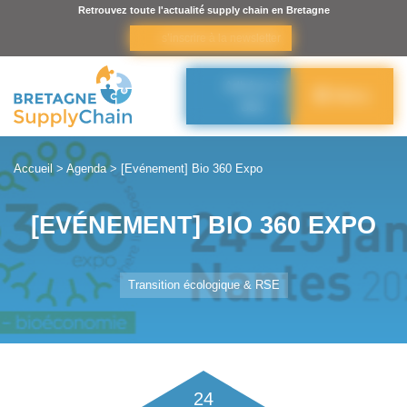
Panneau de gestion des cookies
Retrouvez toute l'actualité supply chain en Bretagne
s’inscrire à la newsletter
Adhérer à
Menu
BSC
Accueil
>
Agenda
>
[Evénement] Bio 360 Expo
[EVÉNEMENT] BIO 360 EXPO
Transition écologique & RSE
24