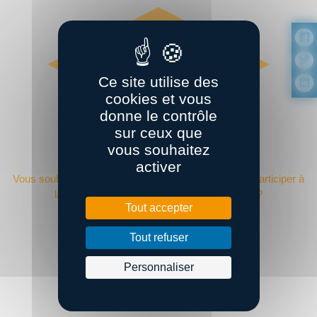
Ce site utilise des
cookies et vous
donne le contrôle
sur ceux que
vous souhaitez
DEVENIR ADHÉRENT ?
activer
Vous souhaitez adhérer à Bretagne Supply Chain et participer à
la performance de la supply chain régionale ?
Tout accepter
Devenir adhérent
Tout refuser
Personnaliser