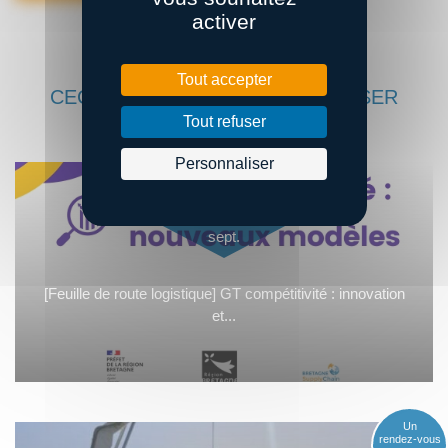
activer
Tout accepter
CECI POURRAIT VOUS INTÉRESSER
Tout refuser
Personnaliser
15
sept.
[Feuille de route logistique] GT compétitivité : innovation
et...
Un
rendez-vous