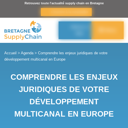
Panneau de gestion des cookies
Retrouvez toute l'actualité supply chain en Bretagne
s’inscrire à la newsletter
Adhérer à
Menu
BSC
Accueil
>
Agenda
>
Comprendre les enjeux juridiques de votre
développement multicanal en Europe
COMPRENDRE LES ENJEUX
JURIDIQUES DE VOTRE
DÉVELOPPEMENT
MULTICANAL EN EUROPE