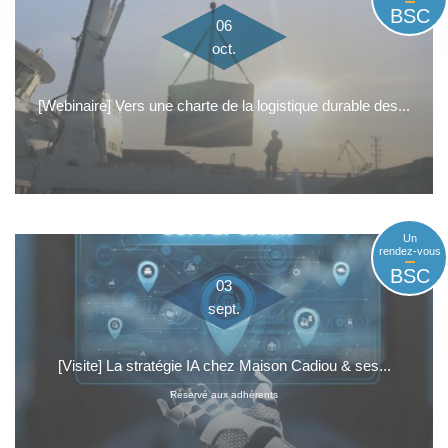
BSC
06
oct.
[Webinaire] Vers une charte de la logistique durable des...
Un
rendez-vous
BSC
03
sept.
[Visite] La stratégie IA chez Maison Cadiou & ses...
Réservé aux adhérents