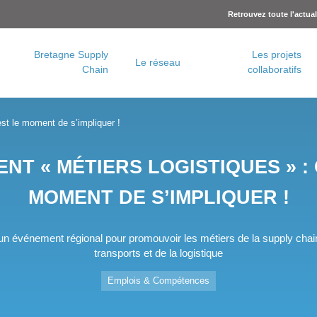
Retrouvez toute l'actua
Bretagne Supply
Les projets
Le réseau
Chain
collaboratifs
Charte logistique urbaine – Rennes Métropole
Concertation logistique urbaine – Brest Métropole
est le moment de s’impliquer !
NT « MÉTIERS LOGISTIQUES » : 
MOMENT DE S’IMPLIQUER !
un événement régional pour promouvoir les métiers de la supply chai
transports et de la logistique
Emplois & Compétences