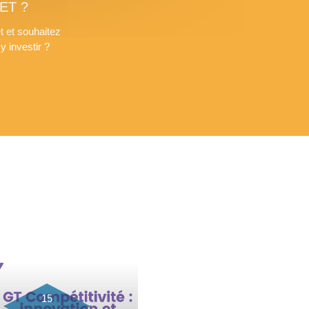
ET ?
t et souhaitez
 investir ?
15