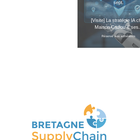
sept.
[Visite] La stratégie IA 
Maison Cadiou & ses.
Réservé aux adhérents