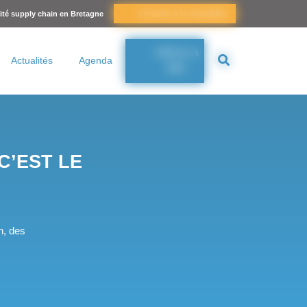
s’inscrire à la newsletter
lité supply chain en Bretagne
Adhérer à
Actualités
Agenda
BSC
C’EST LE
n, des