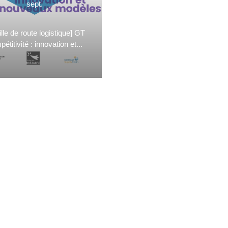
sept.
ille de route logistique] GT
étitivité : innovation et...