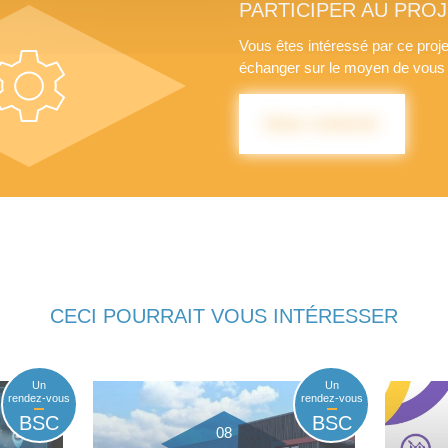
PARTICIPER AU PROJ
Vous êtes intéressé par ce proje
échanger sur le moyen de vous y
Nous contacter
CECI POURRAIT VOUS INTÉRESSER
Un
Un
rendez-vous
rendez-vous
BSC
BSC
08