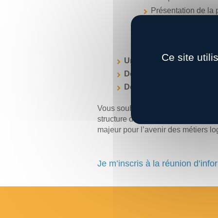
Présentation de la 
Information sur les 
Découverte de matér
Ce site util
Un Forum emploi :
rencont
Des visite d’entreprises :
Des ateliers et des confé
Vous souhaitez participer aux trav
structure dans son organisation? Pa
majeur pour l’avenir des métiers lo
Je m’inscris à la réunion d’inf