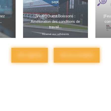
sept.
chez
[Visite] Ouest Boissons :
[Feu
..
Amélioration des conditions de
comp
travail...
Réservé aux adhérents
Voir l'agenda
Voir les actualités