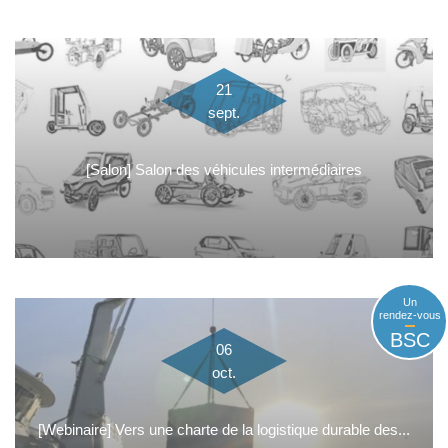
21
sept.
[Salon] Salon des véhicules intermédiaires
Un
rendez-vous
BSC
06
oct.
[Webinaire] Vers une charte de la logistique durable des...