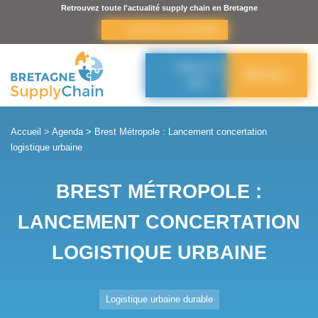
Panneau de gestion des cookies
Retrouvez toute l'actualité supply chain en Bretagne
s’inscrire à la newsletter
Adhérer à
Menu
BSC
Accueil
>
Agenda
>
Brest Métropole : Lancement concertation
logistique urbaine
BREST MÉTROPOLE :
LANCEMENT CONCERTATION
LOGISTIQUE URBAINE
Logistique urbaine durable