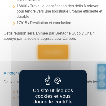
16h00 / Travail d’identification des défis à relever
pour tendre vers une logistique urbaine efficiente et
durable
17h15 / Restitution et conclusion
Cette réunion sera animée par Bretagne Supply Chain,
appuyé par la société Logistic Low Carbon.
Inscription
A noter dans vos agendas
Deux autres ateliers thématiques seront programmés les :
Ce site utilise des
10 février matin,
cookies et vous
28 février après-midi.
donne le contrôle