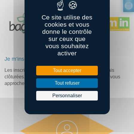
Ce site utilise des
cookies et vous
donne le contrôle
sur ceux que
vous souhaitez
activer
Je m’inscris
Les inscriptions pour cet événement sont désormais
Tout accepter
clôturées. Si vous souhaitez y participer, merci de vous
Tout refuser
approcher d’
Iwen LAYEC
.
Personnaliser