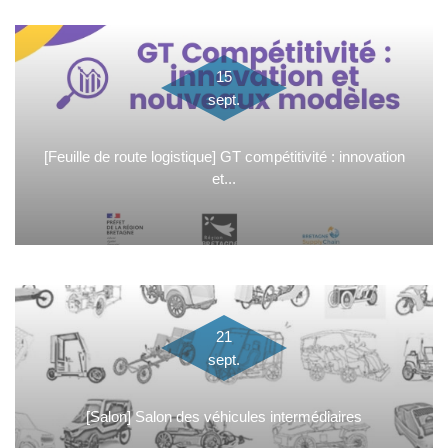
15
sept.
[Feuille de route logistique] GT compétitivité : innovation
et...
21
sept.
[Salon] Salon des véhicules intermédiaires