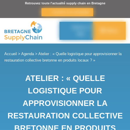
Panneau de gestion des cookies
Retrouvez toute l'actualité supply chain en Bretagne
s’inscrire à la newsletter
Adhérer à
Menu
BSC
Accueil
>
Agenda
>
Atelier : « Quelle logistique pour approvisionner la
restauration collective bretonne en produits locaux ? »
ATELIER : « QUELLE
LOGISTIQUE POUR
APPROVISIONNER LA
RESTAURATION COLLECTIVE
BRETONNE EN PRODUITS