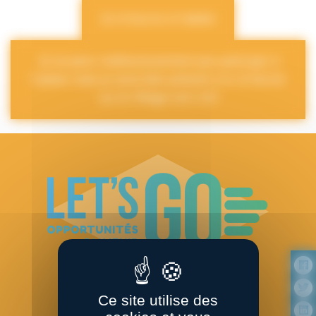
Je m’inscris à l’atelier
Je ne peux malheureusement pas participer à
l’atelier mais je serai bien présent·e le 13 février
sur le Village Let’s GO
Ce site utilise des
LET’S GO