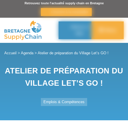
Panneau de gestion des cookies
Retrouvez toute l'actualité supply chain en Bretagne
s’inscrire à la newsletter
Adhérer à
Menu
BSC
Accueil
>
Agenda
>
Atelier de préparation du Village Let’s GO !
ATELIER DE PRÉPARATION DU
VILLAGE LET’S GO !
Emplois & Compétences