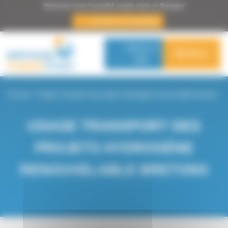
Panneau de gestion des cookies
Retrouvez toute l'actualité supply chain en Bretagne
s’inscrire à la newsletter
Adhérer à
Menu
BSC
Accueil
>
Usage Transport des projets Hydrogène renouvelable bretons
USAGE TRANSPORT DES
PROJETS HYDROGÈNE
RENOUVELABLE BRETONS