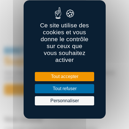
Ce site utilise des
cookies et vous
donne le contrôle
sur ceux que
vous souhaitez
activer
Notre ambition : Fédérer les énergies pour façonner la supply chain de
Tout accepter
demain en Bretagne
Tout refuser
En savoir plus
Personnaliser
Nous contacter