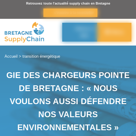
Panneau de gestion des cookies
Retrouvez toute l'actualité supply chain en Bretagne
s’inscrire à la newsletter
Adhérer à
Menu
BSC
Accueil
>
transition énergétique
GIE DES CHARGEURS POINTE
DE BRETAGNE : « NOUS
VOULONS AUSSI DÉFENDRE
NOS VALEURS
ENVIRONNEMENTALES »