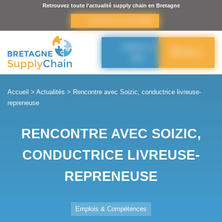
Panneau de gestion des cookies
Retrouvez toute l'actualité supply chain en Bretagne
s’inscrire à la newsletter
Adhérer à
Menu
BSC
Accueil
>
Actualités
>
Rencontre avec Soizic, conductrice livreuse-
repreneuse
RENCONTRE AVEC SOIZIC,
CONDUCTRICE LIVREUSE-
REPRENEUSE
Emplois & Compétences