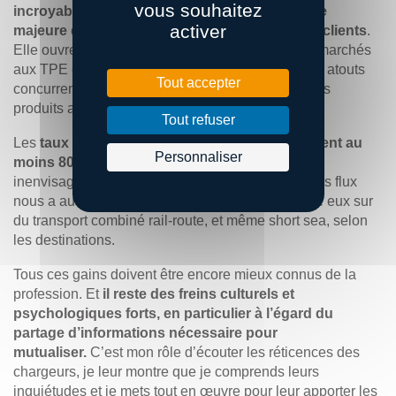
vous souhaitez
incroyablement compétitive et prend une place
activer
majeure dans les schémas logistiques de nos clients
.
Elle ouvre également la possibilité de nouveaux marchés
aux TPE et PMI du territoire, dont elle renforce les atouts
Tout accepter
concurrentiels en leur permettant de déployer leurs
produits au niveau national à un coût raisonnable.
Tout refuser
Les
taux de remplissage des véhicules atteignent au
Personnaliser
moins 80%
dans les deux sens, ce qui était
inenvisageable auparavant, et la consolidation des flux
nous a aussi permis de reporter une partie d’entre eux sur
du transport combiné rail-route, et même short sea, selon
les destinations.
Tous ces gains doivent être encore mieux connus de la
profession. Et
il reste des freins culturels et
psychologiques forts, en particulier à l’égard du
partage d’informations nécessaire pour
mutualiser.
C’est mon rôle d’écouter les réticences des
chargeurs, je leur montre que je comprends leurs
inquiétudes et je mets tout en œuvre pour leur apporter les