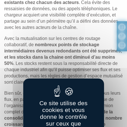
existants chez chacun des acteurs
. Cela évite des
ressaisies de données, ou des appels téléphoniques. Le
chargeur acquiert une visibilité complète d’exécution, et
partage au sein d’un périmètre qu’il a défini des données
avec les autres acteurs de la chaîne.
Avec la mutualisation sur les centres de routage
collaboratif, de
nombreux points de stockage
intermédiaires devenus redondants ont été supprimés,
et les stocks dans la chaine ont diminué d’au moins
50%
. Les stocks restent sous la responsabilité directe de
chaque industriel afin qu’il puisse optimiser ses flux et ses
productions, mais les règles de gestion d’espace mutualisé
sont clairement définies et connues de tous.
Bien sûr, certains industriels ne mutualisent pas tous leurs
flux, en particulier ils conservent souvent la maîtrise de
Ce site utilise des
l’organisation des livraisons direct magasin en camion
cookies et vous
complet depuis leurs usines. Néanmoins,
du fait de la
donne le contrôle
consolidation et de l’optimisation des flux d’un nombre
sur ceux que
croissant d’acteurs, notre solution est devenue