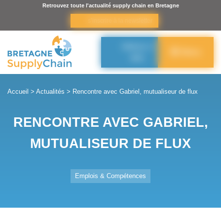
Panneau de gestion des cookies
Retrouvez toute l'actualité supply chain en Bretagne
s’inscrire à la newsletter
Adhérer à
Menu
BSC
Accueil
>
Actualités
>
Rencontre avec Gabriel, mutualiseur de flux
RENCONTRE AVEC GABRIEL,
MUTUALISEUR DE FLUX
Emplois & Compétences