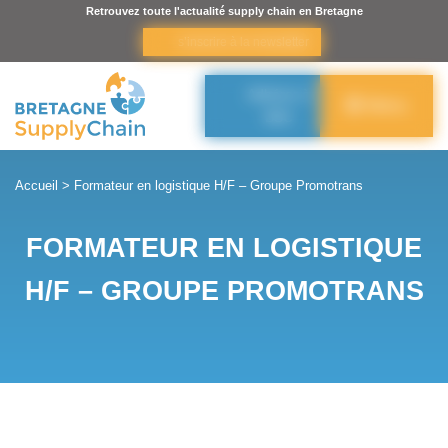
Panneau de gestion des cookies
Retrouvez toute l'actualité supply chain en Bretagne
s’inscrire à la newsletter
Adhérer à
Menu
BSC
Accueil
>
Formateur en logistique H/F – Groupe Promotrans
FORMATEUR EN LOGISTIQUE
H/F – GROUPE PROMOTRANS