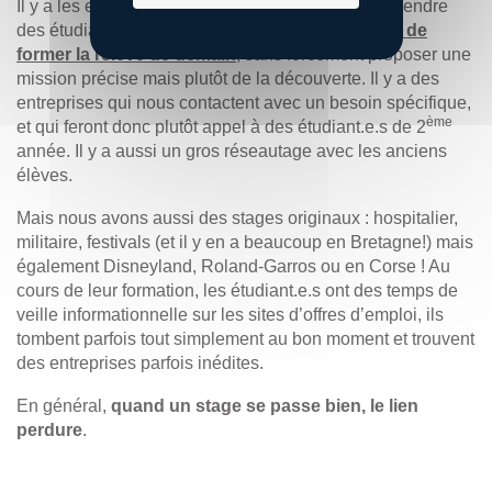
Il y a les entreprises qui vont systématiquement prendre
ère
des étudiant.e.s de 1
année. C’est une
volonté de
former la relève de demain
, sans forcément proposer une
mission précise mais plutôt de la découverte. Il y a des
entreprises qui nous contactent avec un besoin spécifique,
ème
et qui feront donc plutôt appel à des étudiant.e.s de 2
année. Il y a aussi un gros réseautage avec les anciens
élèves.
Mais nous avons aussi des stages originaux : hospitalier,
militaire, festivals (et il y en a beaucoup en Bretagne!) mais
également Disneyland, Roland-Garros ou en Corse ! Au
cours de leur formation, les étudiant.e.s ont des temps de
veille informationnelle sur les sites d’offres d’emploi, ils
tombent parfois tout simplement au bon moment et trouvent
des entreprises parfois inédites.
En général,
quand un stage se passe bien, le lien
perdure
.