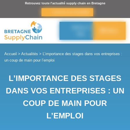
Panneau de gestion des cookies
Retrouvez toute l'actualité supply chain en Bretagne
s’inscrire à la newsletter
Adhérer à
Menu
BSC
Accueil
>
Actualités
>
L’importance des stages dans vos entreprises :
un coup de main pour l’emploi
L’IMPORTANCE DES STAGES
DANS VOS ENTREPRISES : UN
COUP DE MAIN POUR
L’EMPLOI