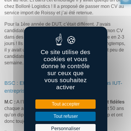
chez Bolloré Logistics ! Il a proposé de passer mon CV au
service import de Roissy et j’ai été retenue.
Pour la 1ère année de DUT, c’était différent. J’avais
candidaté en logistique hospitalière en déposant mon CV
dans des hôpitaux et cliniques. On m’a recontactée en 2-3
jours ! Ils n’avaient pas eu de stagiaires depuis longtemps,
il y avait un besoin d’automatiser les inventaires et peu de
Ce site utilise des
candidats stagiaires. J’ai été prise en moins d’une
cookies et vous
semaine.
donne le contrôle
sur ceux que
vous souhaitez
BSC : Et quelles sont aujourd’hui les relations IUT-
activer
entreprise dans le cadre des stages ?
M.C :
A l’IUT,
beaucoup d’entreprises nous sont fidèles
Tout accepter
chaque année. On essaime pas mal, ça fait bientôt 50 ans
qu’on diplôme. Ces entreprises évoluent beaucoup et ont
Tout refuser
donc toujours des choses à proposer.
Personnaliser