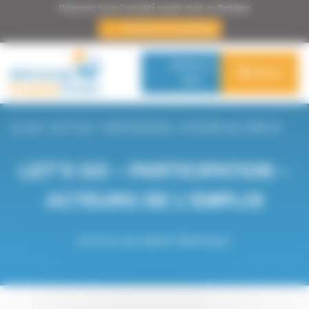
Panneau de gestion des cookies
Retrouvez toute l'actualité supply chain en Bretagne
s’inscrire à la newsletter
Adhérer à
Menu
BSC
Accueil
>
LET’S GO – PARTICIPATION – ACTEURS DE L’EMPLOI
LET’S GO – PARTICIPATION –
ACTEURS DE L’EMPLOI
Let's Go vous attend ! Bienvenue !