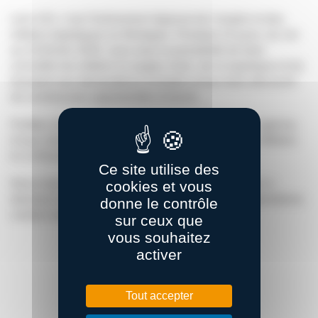
Let’s GO, c’est l’événement régional de l’emploi et des
métiers logistiques en Bretagne. Pendant 15 jours, du 1er
au 16 février 2020, vous avez la possibilité de faire
connaître les métiers la supply chain, de la logistique et du
transport aux demandeurs d’emploi et leur faire découvrir
de nombreuses opportunités d’avenir.
Profitez du témoignage d’un professionnel(le) en agence,
d’une visite d’entreprise ou de la visite du Village Métiers
le 13 février à Rennes.
Ce site utilise des
Nous vous remercions de remplir le questionnaire ci-
cookies et vous
dessous le plus précisément possible et nous reprendrons
donne le contrôle
contact avec vous afin de finaliser les détails.
sur ceux que
vous souhaitez
activer
Tout accepter