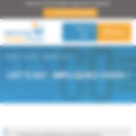
Panneau de gestion des cookies
Retrouvez toute l'actualité supply chain en Bretagne
s’inscrire à la newsletter
Adhérer à
Menu
BSC
Accueil
>
Let’s GO : impliquez-vous !
LET’S GO : IMPLIQUEZ-VOUS !
« Toutes les entreprises sont aujourd’hui