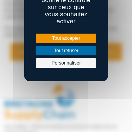
transports et de la logistique dans la performance
sur ceux que
économique du territoire, venir présenter vos métiers
vous souhaitez
auprès de publics différents, valoriser nos métiers…
activer
Pour garantir le succès de l’événement, vous avez (au
moins) 11 manières de vous impliquer :
Tout accepter
Tout refuser
Avant de m’engager, je veux en savoir plus.
Personnaliser
Notre ambition : Fédérer les énergies pour façonner la supply chain de