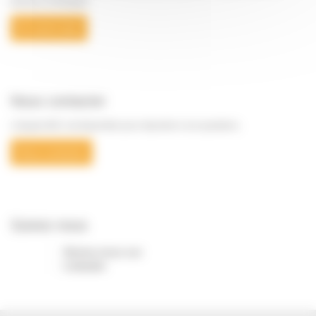
demain en Bretagne
En savoir plus
Nous contacter
L’équipe BSC est disponible pour répondre à vos questions.
Nous contacter
Suivez-nous
Suivez-nous sur
Linkedin