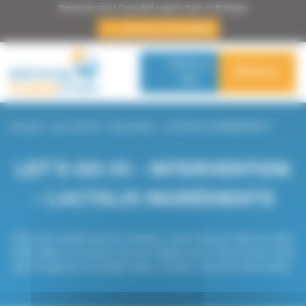
Panneau de gestion des cookies
Retrouvez toute l'actualité supply chain en Bretagne
s’inscrire à la newsletter
Adhérer à
Menu
BSC
Accueil
>
Let’s GO #3 – Intervention – LACTALIS INGRÉDIENTS
LET’S GO #3 – INTERVENTION
– LACTALIS INGRÉDIENTS
Merci de remplir tous les champs, vous recevrez dans les plus
brefs délais un mail de mise en relation avec l'intervenant choisi
afin d'organiser les détails (date, horaires, lieu) de l'intervention.