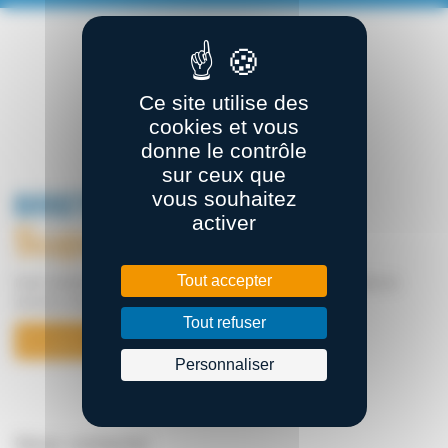
Ce site utilise des
cookies et vous
donne le contrôle
sur ceux que
vous souhaitez
activer
Tout accepter
Notre ambition : Fédérer les énergies pour façonner la supply chain de
demain en Bretagne
Tout refuser
En savoir plus
Personnaliser
Nous contacter