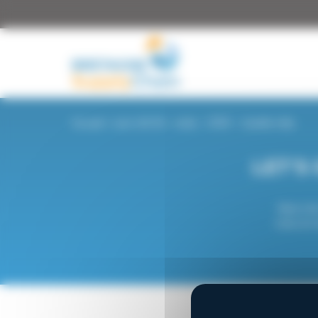
Panneau de gestion des cookies
Accueil
>
Let’s GO #3 – visite – STEF – Camille Jolly
LET’S 
Merci de
mise en r