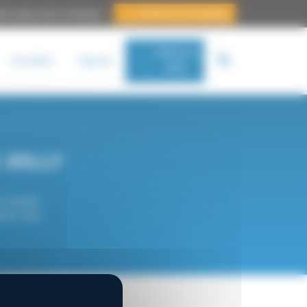
s’inscrire à la newsletter
lité supply chain en Bretagne
Adhérer à
Actualités
Agenda
BSC
E JOLLY
n mail de
res, lieu)