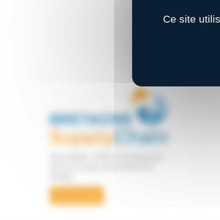
Ce site util
Notre ambition : Fédérer les énergies pour
façonner la supply chain de demain en
Bretagne
En savoir plus