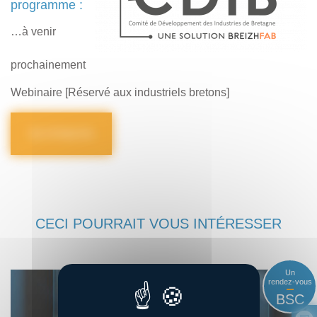
programme :
…à venir
prochainement
Webinaire [Réservé aux industriels bretons]
Je m’inscris
CECI POURRAIT VOUS INTÉRESSER
Un
rendez-vous
BSC
03