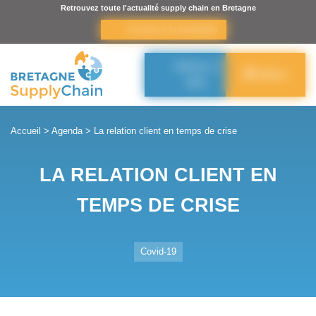
Panneau de gestion des cookies
Retrouvez toute l'actualité supply chain en Bretagne
s’inscrire à la newsletter
Adhérer à
Menu
BSC
Accueil
>
Agenda
>
La relation client en temps de crise
LA RELATION CLIENT EN
TEMPS DE CRISE
Covid-19