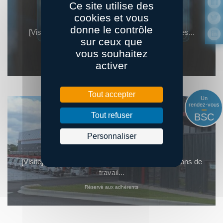
sept.
Ce site utilise des
cookies et vous
donne le contrôle
[Visite] La stratégie IA chez Maison Cadiou & ses...
sur ceux que
Réservé aux adhérents
vous souhaitez
activer
Tout accepter
Un
rendez-vous
Tout refuser
BSC
08
sept.
Personnaliser
[Visite] Ouest Boissons : Amélioration des conditions de
travail...
Réservé aux adhérents