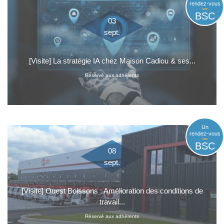
rendez-vous
BSC
03
sept.
[Visite] La stratégie IA chez Maison Cadiou & ses...
Réservé aux adhérents
Un
rendez-vous
BSC
08
sept.
[Visite] Ouest Boissons : Amélioration des conditions de
travail...
Réservé aux adhérents