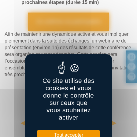
prochaines étapes (durée 15 min)
Je confirme ma participation
Afin de maintenir une dynamique active et vous impliquer
pleinement dans la suite des échanges, un webinaire de
présentation (environ 1h) des résultats de cette conférence
sera organisé courant décembre. Cette session sera
l’occasion de partager les avancées et de préparer
ensemble les prochaines étapes. Vous recevrez l’invitation
très prochainement.
Ce site utilise des
cookies et vous
donne le contrôle
sur ceux que
vous souhaitez
activer
Tout accepter