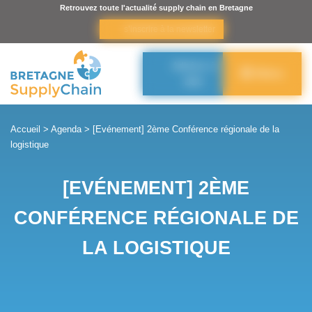
Panneau de gestion des cookies
Retrouvez toute l'actualité supply chain en Bretagne
s’inscrire à la newsletter
Adhérer à
Menu
BSC
Accueil
>
Agenda
>
[Evénement] 2ème Conférence régionale de la
logistique
[EVÉNEMENT] 2ÈME
CONFÉRENCE RÉGIONALE DE
LA LOGISTIQUE