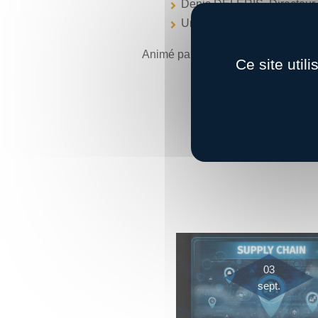
Denis DELERIS, Directeur
Un distributeur et un indust
Animé par
Alexandre Colomb
, di
Ce site util
03
sept.