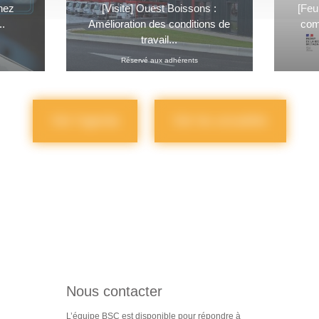
chez
[Visite] Ouest Boissons :
[Feu
..
Amélioration des conditions de
comp
travail...
Réservé aux adhérents
Voir l'agenda
Voir les actualités
Nous contacter
L’équipe BSC est disponible pour répondre à