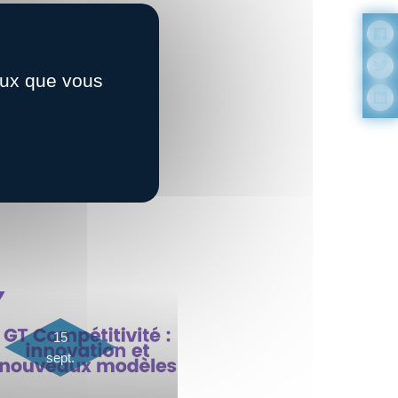
ceux que vous
15
sept.