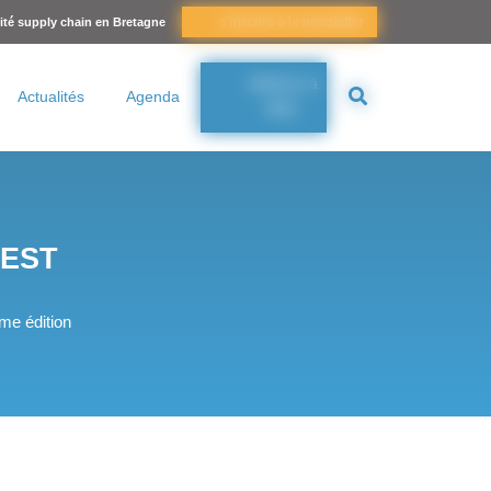
s’inscrire à la newsletter
lité supply chain en Bretagne
Adhérer à
Actualités
Agenda
BSC
UEST
me édition