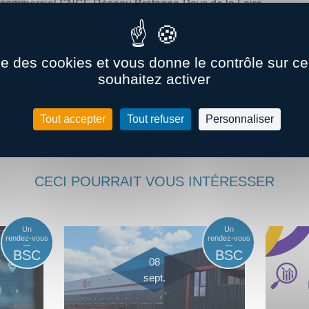
 commercial SNCF Réseau Bretagne-Pays de la Loire
riel –
nom à venir
recteur de
Bretagne Compétitivité
ise des cookies et vous donne le contrôle sur 
souhaitez activer
S’INSCRIRE
Tout accepter
Tout refuser
Personnaliser
CECI POURRAIT VOUS INTÉRESSER
Un
Un
rendez-vous
rendez-vous
BSC
BSC
08
sept.