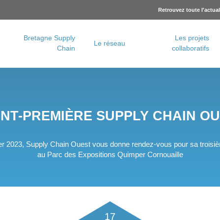
Retrouvez toute l'actua
Bretagne Supply
Les projets
Le réseau
Chain
collaboratifs
Charte logistique urbaine – Rennes Métropole
Concertation logistique urbaine – Brest Métropole
NT-PREMIÈRE SUPPLY CHAIN O
ier 2023, Supply Chain Ouest vous donne rendez-vous pour sa troisiè
au Parc des Expositions Quimper Cornouaille
17